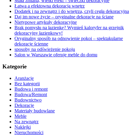
Mała zmiana, wielki efekt – świeczki dekoracyjne
Łatwa a efektowna dekoracja wnętrz
Dodatek i na zewnątrz i do wnętrza, czyli cegła dekoracyjna
Daj im nowe życie – oryginalne dekoracje na ścianę
Nietypowe artykuły dekoracyjne
Brak pomysłu na łazienkę? Wymień kaloryfer na grzejnik
dekoracyjny łazienkowy!
Oryginalny sposób na odnowienie pokoi – spektakularne
dekoracje ścienne
sposoby na odświeżenie pokoju
Salon w Warszawie oferuje meble do domu
Kategorie
Aranżacje
Bez kategorii
Budowa i remont
Budowa/Remont
Budownictwo
Dekoracje
Materiały budowlane
Meble
Na zewnątrz
Naklejki
Nieruchomości