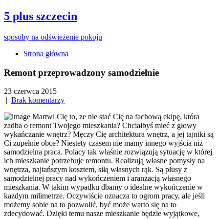
5 plus szczecin
sposoby na odświeżenie pokoju
Strona główna
Remont przeprowadzony samodzielnie
23 czerwca 2015
|
Brak komentarzy
Martwi Cię to, ze nie stać Cię na fachową ekipę, która
zadba o remont Twojego mieszkania? Chciałbyś mieć z głowy
wykańczanie wnętrz? Męczy Cię architektura wnętrz, a jej tajniki są
Ci zupełnie obce? Niestety czasem nie mamy innego wyjścia niż
samodzielna praca. Polacy tak właśnie rozwiązują sytuację w której
ich mieszkanie potrzebuje remontu. Realizują własne pomysły na
wnętrza, najtańszym kosztem, siłą własnych rąk. Są plusy z
samodzielnej pracy nad wykończeniem i aranżacją własnego
mieszkania. W takim wypadku dbamy o idealne wykończenie w
każdym milimetrze. Oczywiście oznacza to ogrom pracy, ale jeśli
możemy sobie na to pozwolić, być może warto się na to
zdecydować. Dzięki temu nasze mieszkanie będzie wyjątkowe,