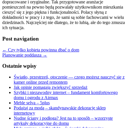
dopracowane i oryginalne. Tak przygotowane aranżacje
pomieszczeń na pewno będą pozwalały użytkownikom mieszkania
cieszyć się z jego piękna i funkcjonalności. Polacy słyną z
dokładności w pracy i z tego, że sami są sobie fachowcami w wielu
dziedzinach. Najczęściej nie dlatego, że to lubią, ale do tego zmusza
ich sytuacja.
Post navigation
←
Czy tylko kobieta powinna dbać o dom
Planowanie poddasza
→
Ostatnie wpisy
Światło, przestrzeń, otoczenie — czego możesz nauczyć się z
kamer online przed remontem
Jak opinie pomagają zwiększyć sprzedaż
Szybki i niezawodny internet – fundament komfortowego
domu i ogrodu z Airmax
Meble selva – 5plus
Podążaj za modą – skandynawskie dekoracje sklep
internetowy
Nudne ściany i podłoga? Jest na to sposób – wzorzyste
artykuły dekoracyjne do domu